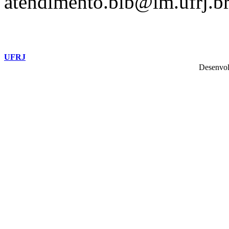
atendimento.bib@im.ufrj.b
UFRJ
Desenvol