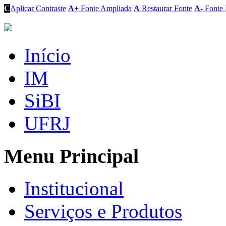
C
Aplicar Contraste
A+
Fonte Ampliada
A
Restaurar Fonte
A-
Fonte 
Início
IM
SiBI
UFRJ
Menu Principal
Institucional
Serviços e Produtos